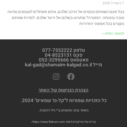
7 באפריל 2019
בכל פעם כשאתם נכנסים אל הרכב שלכם, אתם מאחלים לעצמכם נסיעה
טובה ובטוחה. המטרה? שתגיעו בשלום אל היעד שלכם. למרות שאתם
נוקטים בכל אמצעי הזהירות
למאמר המלא »
טלפון 077-7552222
פקס 04-8523131
וואטסאפ 052-3295666
מייל kal-gad@shamaim-kalgad.co.il
הצהרת הנגישות של האתר
כל הזכויות שמורות ל"קל-גד שמאים" 2024.
האתר נבנה ומשווק ע"י גיל רוזנברג.
קרדיט על האייקונים לאתר https://www.flaticon.com/